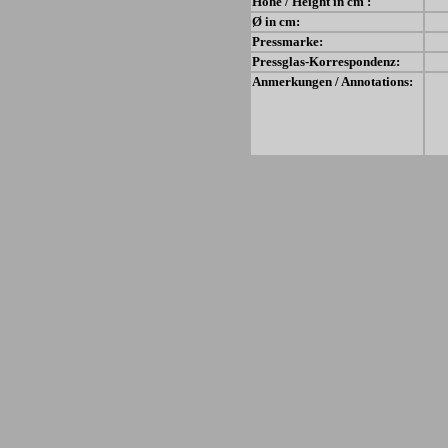
Höhe / Height in cm :
Ø in cm:
Pressmarke:
Pressglas-Korrespondenz:
Anmerkungen / Annotations: