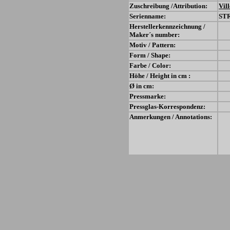
Zuschreibung /Attribution:
Vil
Serienname:
ST
Herstellerkennzeichnung /
Maker´s number:
Motiv / Pattern:
Form / Shape:
Farbe / Color:
Höhe / Height in cm :
Ø in cm:
Pressmarke:
Pressglas-Korrespondenz:
Anmerkungen / Annotations: