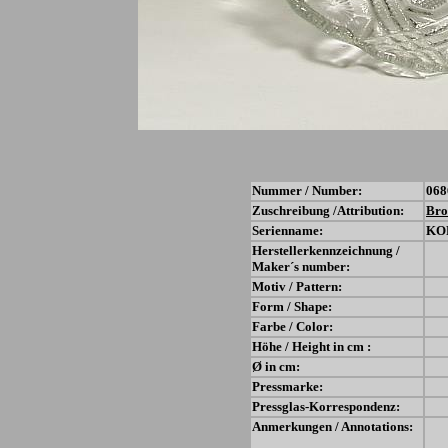
Nummer / Number:
068
Zuschreibung /Attribution:
Bro
Serienname:
KO
Herstellerkennzeichnung /
Maker´s number:
Motiv / Pattern:
Form / Shape:
Farbe / Color:
Höhe / Height in cm :
Ø in cm:
Pressmarke:
Pressglas-Korrespondenz:
Anmerkungen / Annotations: