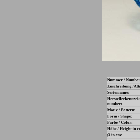
Nummer / Number
Zuschreibung /Att
Serienname:
Herstellerkennzei
number:
Motiv / Pattern:
Form / Shape:
Farbe / Color:
Höhe / Height in c
Ø in cm: