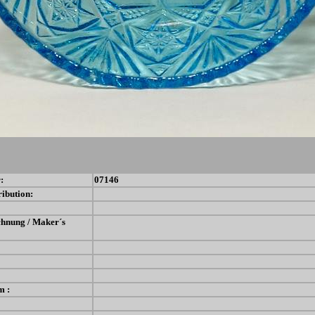
:
07146
ribution:
chnung / Maker´s
m :