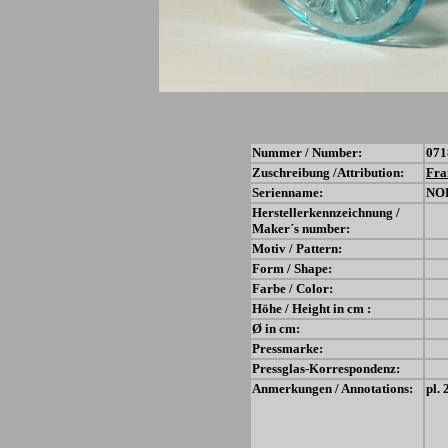
Nummer / Number:
071
Zuschreibung /Attribution:
Fra
Serienname:
NO
Herstellerkennzeichnung /
Maker´s number:
Motiv / Pattern:
Form / Shape:
Farbe / Color:
Höhe / Height in cm :
Ø in cm:
Pressmarke:
Pressglas-Korrespondenz:
Anmerkungen / Annotations:
pl.