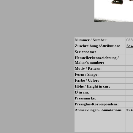
Nummer / Number:
083
Zuschreibung /Attribution:
Sow
Serienname:
Herstellerkennzeichnung /
Maker´s number:
Motiv / Pattern:
Form / Shape:
Farbe / Color:
Höhe / Height in cm :
Ø in cm:
Pressmarke:
Pressglas-Korrespondenz:
Anmerkungen / Annotations:
#24