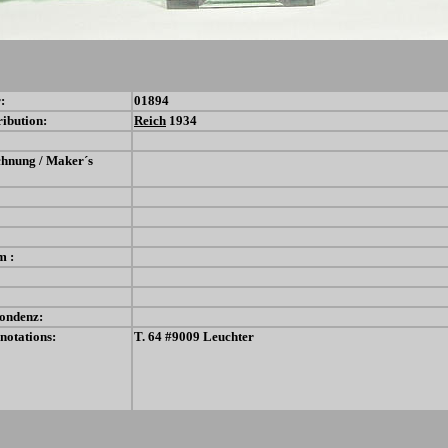
:
01894
ribution:
Reich
1934
chnung / Maker´s
m :
ondenz:
notations:
T. 64 #9009 Leuchter