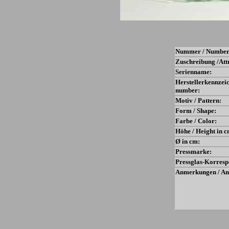
Nummer / Number
Zuschreibung /Att
Serienname:
Herstellerkennzei
number:
Motiv / Pattern:
Form / Shape:
Farbe / Color:
Höhe / Height in c
Ø in cm:
Pressmarke:
Pressglas-Korresp
Anmerkungen / An