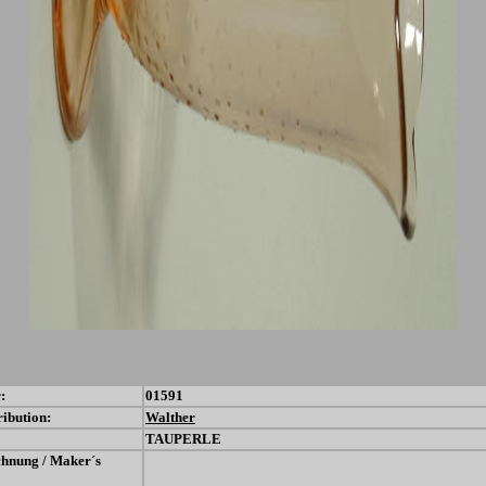
:
01591
ribution:
Walther
TAUPERLE
chnung / Maker´s