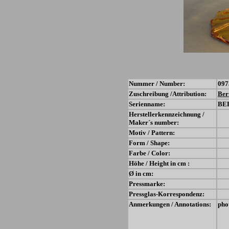
Nummer / Number:
097
Zuschreibung /Attribution:
Ber
Serienname:
BE
Herstellerkennzeichnung /
Maker´s number:
Motiv / Pattern:
Form / Shape:
Farbe / Color:
Höhe / Height in cm :
Ø in cm:
Pressmarke:
Pressglas-Korrespondenz:
Anmerkungen / Annotations:
pho